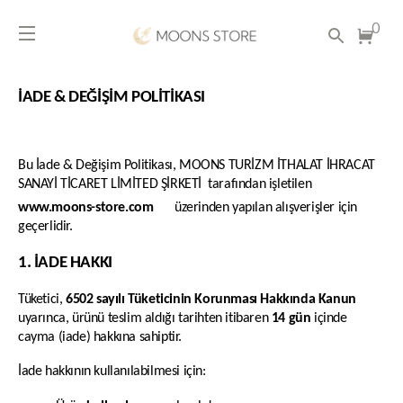
0
İADE & DEĞİŞİM POLİTİKASI
Bu İade & Değişim Politikası,
MOONS TURİZM İTHALAT İHRACAT
SANAYİ TİCARET LİMİTED ŞİRKETİ
tarafından işletilen
www.moons-store.com
üzerinden yapılan alışverişler için
geçerlidir.
1. İADE HAKKI
Tüketici,
6502 sayılı Tüketicinin Korunması Hakkında Kanun
uyarınca, ürünü teslim aldığı tarihten itibaren
14 gün
içinde
cayma (iade) hakkına sahiptir.
İade hakkının kullanılabilmesi için: