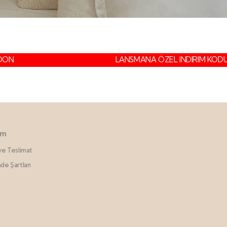
N
LANSMANA ÖZEL INDIRIM KODU:
im
e Teslimat
ade Şartları