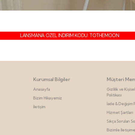
LANSMANA ÖZEL INDIRIM KODU: TOTHEMOON
Kurumsal Bilgiler
Müşteri Mem
Anasayfa
Gizlilik ve Kişis
Politikası
Bizim Hikayemiz
İade & Değişim P
İletişim
Hizmet Şartları
Sıkça Sorulan So
Bizimle İletişim