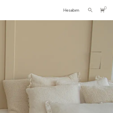
0
Hesabım