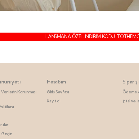
LANSMANA ÖZEL INDIRIM KODU: TOTHEMOO
nuniyeti
Hesabım
Sipariş
el Verilerin Korunması
Giriş Sayfası
Ödeme v
Kayıt ol
İptal ve İ
olitikası
rular
e Geçin