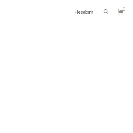
0
Hesabım