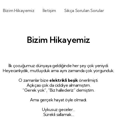
Bizim Hikayemiz
İletişim
Sıkça Sorulan Sorular
Bizim Hikayemiz
İlk çocuğumuz dünyaya geldiğinde her şey çok yeniydi.
Heyecanlıydık, mutluyduk ama aynı zamanda çok yorgunduk.
O zamanlar bize
elektrikli beşik
önerilmişti.
Açıkçası çok da ciddiye almamıştım.
“Gerek yok”, “Biz hallederiz” demiştim.
Ama gerçek hayat öyle olmadı.
Uykusuz geceler…
Sürekli sallamak…