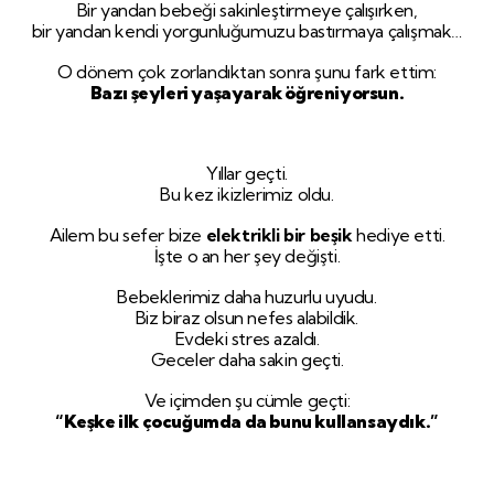
Bir yandan bebeği sakinleştirmeye çalışırken,
bir yandan kendi yorgunluğumuzu bastırmaya çalışmak…
O dönem çok zorlandıktan sonra şunu fark ettim:
Bazı şeyleri yaşayarak öğreniyorsun.
Yıllar geçti.
Bu kez ikizlerimiz oldu.
Ailem bu sefer bize
elektrikli bir beşik
hediye etti.
İşte o an her şey değişti.
Bebeklerimiz daha huzurlu uyudu.
Biz biraz olsun nefes alabildik.
Evdeki stres azaldı.
Geceler daha sakin geçti.
Ve içimden şu cümle geçti:
“Keşke ilk çocuğumda da bunu kullansaydık.”